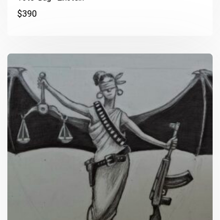
$
390