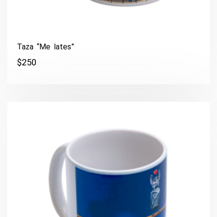
Taza “Me lates”
$
250